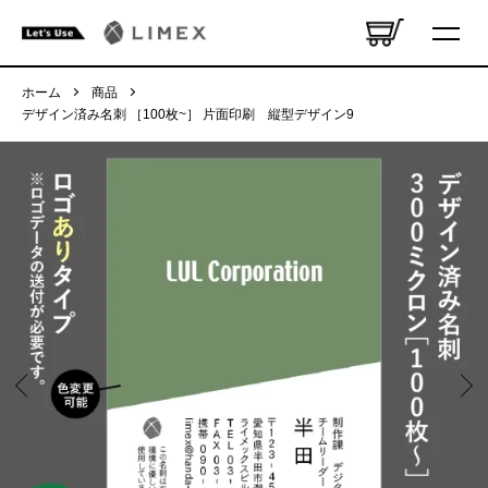
ホーム
商品
デザイン済み名刺 ［100枚~］ 片面印刷 縦型デザイン9